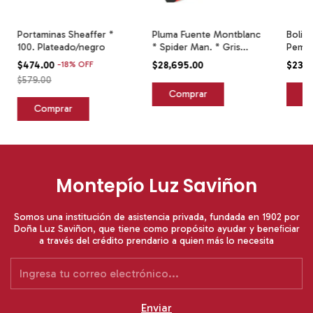
Portaminas Sheaffer *
Pluma Fuente Montblanc
Boligr
100. Plateado/negro
* Spider Man. * Gris
Pemiu
Negro
$474.00
-
18
%
OFF
$28,695.00
$23,7
$579.00
Montepío Luz Saviñon
Somos una institución de asistencia privada, fundada en 1902 por
Doña Luz Saviñon, que tiene como propósito ayudar y beneﬁciar
a través del crédito prendario a quien más lo necesita