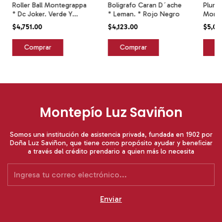
Roller Ball Montegrappa
Boligrafo Caran D´ache
Pluma
* Dc Joker. Verde Y
* Leman. * Rojo Negro
Monte
Magenta Negro
Woman
$4,751.00
$4,123.00
$5,08
Negr
Montepío Luz Saviñon
Somos una institución de asistencia privada, fundada en 1902 por
Doña Luz Saviñon, que tiene como propósito ayudar y beneﬁciar
a través del crédito prendario a quien más lo necesita