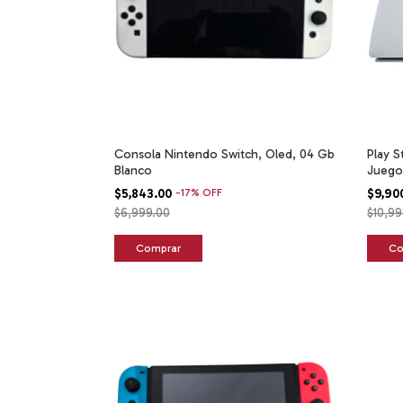
Consola Nintendo Switch, Oled, 04 Gb
Play S
Blanco
Juego
$5,843.00
-
17
%
OFF
$9,90
$6,999.00
$10,99