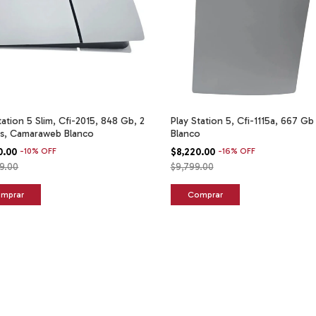
tation 5 Slim, Cfi-2015, 848 Gb, 2
Play Station 5, Cfi-1115a, 667 Gb
s, Camaraweb Blanco
Blanco
0.00
-
10
%
OFF
$8,220.00
-
16
%
OFF
9.00
$9,799.00