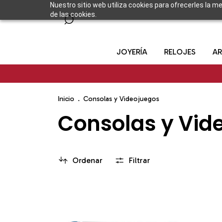
Nuestro sitio web utiliza cookies para ofrecerles la m
de las cookies.
JOYERÍA
RELOJES
AR
Inicio
.
Consolas y Videojuegos
Consolas y Vid
Ordenar
Filtrar