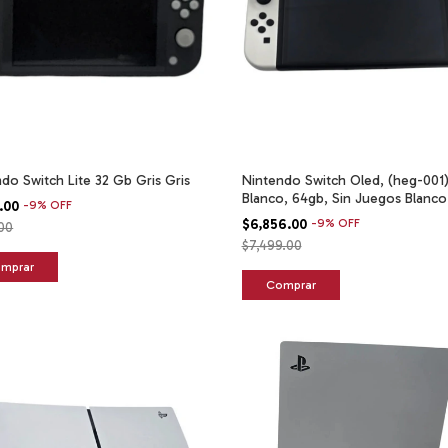
do Switch Lite 32 Gb Gris Gris
Nintendo Switch Oled, (heg-001)
Blanco, 64gb, Sin Juegos Blanco
1.00
-
9
%
OFF
$6,856.00
-
9
%
OFF
.00
$7,499.00