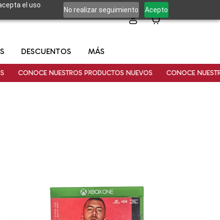
 acepta el uso
No realizar seguimiento
Acepto
0
S
DESCUENTOS
MÁS
ONOCE NUESTROS PRODUCTOS NUEVOS
CONOCE NUESTROS PR