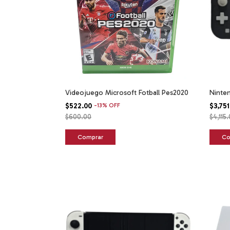
Videojuego Microsoft Fotball Pes2020
Ninten
$522.00
-
13
%
OFF
$3,75
$600.00
$4,115