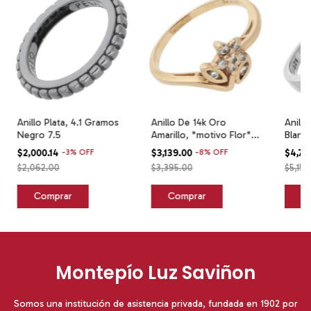
Anillo Plata, 4.1 Gramos
Anillo De 14k Oro
Anillo
Negro 7.5
Amarillo, *motivo Flor*,
Blanc
1.9 Gramos Amarillo 4
Blanc
$2,000.14
-
3
%
OFF
$3,139.00
-
8
%
OFF
$4,73
$2,062.00
$3,395.00
$5,153
Montepío Luz Saviñon
Somos una institución de asistencia privada, fundada en 1902 por