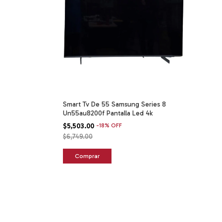
Smart Tv De 55 Samsung Series 8
Un55au8200f Pantalla Led 4k
$5,503.00
-
18
%
OFF
$6,749.00