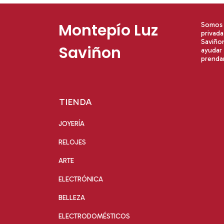
Montepío Luz
Somos u
privad
Saviño
Saviñon
ayudar 
prendar
TIENDA
JOYERÍA
RELOJES
ARTE
ELECTRÓNICA
BELLEZA
ELECTRODOMÉSTICOS