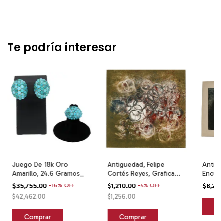
Te podría interesar
Juego De 18k Oro
Antiguedad, Felipe
Antig
Amarillo, 24.6 Gramos_
Cortés Reyes, Grafica
Encue
Mexicana
Firma
$35,755.00
-
16
%
OFF
$1,210.00
-
4
%
OFF
$8,29
$42,462.00
$1,256.00