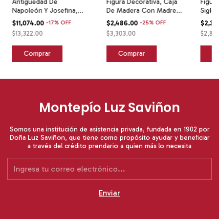
Antigüedad De
Figura Decorativa, Caja
Figur
Napoleón Y Josefina,
De Madera Con Madre
Siglo
Óleo Sobre Porcelana
Perla Negro
Polic
$11,074.00
-
17
%
OFF
$2,486.00
-
25
%
OFF
$2,36
$13,322.00
$3,303.00
$2,89
Montepío Luz Saviñon
Somos una institución de asistencia privada, fundada en 1902 por
Doña Luz Saviñon, que tiene como propósito ayudar y beneﬁciar
a través del crédito prendario a quien más lo necesita