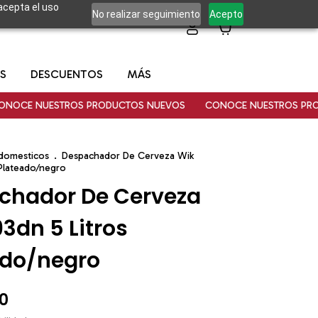
 acepta el uso
No realizar seguimiento
Acepto
0
S
DESCUENTOS
MÁS
E NUESTROS PRODUCTOS NUEVOS
CONOCE NUESTROS PRODUC
odomesticos
.
Despachador De Cerveza Wik
 Plateado/negro
chador De Cerveza
3dn 5 Litros
ado/negro
0