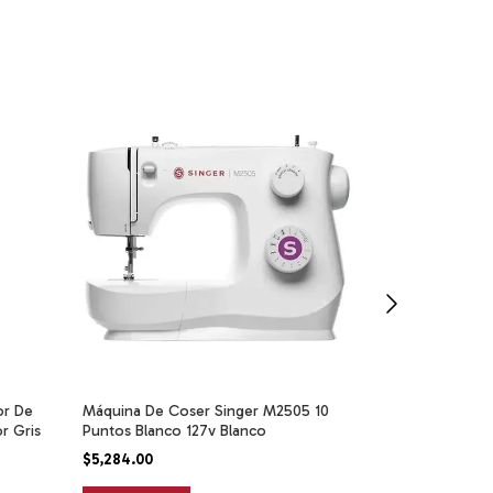
or De
Máquina De Coser Singer M2505 10
Hisense Frigob
r Gris
Puntos Blanco 127v Blanco
Reversible, Des
De Cristal Tem
$5,284.00
$5,938.00
Ajustable, Co
Patas Ajustab