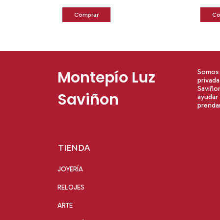
Montepío Luz
Somos u
privad
Saviño
Saviñon
ayudar 
prendar
TIENDA
JOYERÍA
RELOJES
ARTE