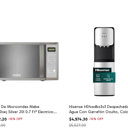
 De Microondas Mabe
Hisense H04wdbs3s3 Despachad
ej Silver 20l 0.7 Ft³ Electrico
Agua Con Garrafón Oculto, Colo
sa
2.20
-
10
%
OFF
$4,974.30
-
10
%
OFF
.00
$5,527.00