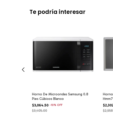
Te podría interesar
1.25l Acero
Horno De Microondas Samsung 0.8
Horno
Inoxidable
Pies Cúbicos Blanco
Hmm70s
De Me
$3,064.50
-
10
%
OFF
$2,30
$3,405.00
$2,558