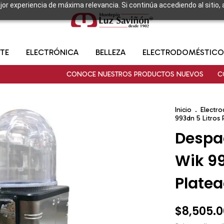
ejor experiencia de máxima relevancia. Si continúa accediendo al sitio,
TE
ELECTRÓNICA
BELLEZA
ELECTRODOMÉSTICO
CONOCE NUESTROS PRODUCTOS NUEVOS
CONOC
Inicio
.
Electr
993dn 5 Litros
Despa
Wik 99
Plate
$8,505.0