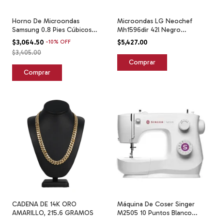
Horno De Microondas
Microondas LG Neochef
Samsung 0.8 Pies Cúbicos
Mh1596dir 42l Negro
Blanco
Inverter
$3,064.50
-
10
%
OFF
$5,427.00
$3,405.00
CADENA DE 14K ORO
Máquina De Coser Singer
AMARILLO, 215.6 GRAMOS
M2505 10 Puntos Blanco