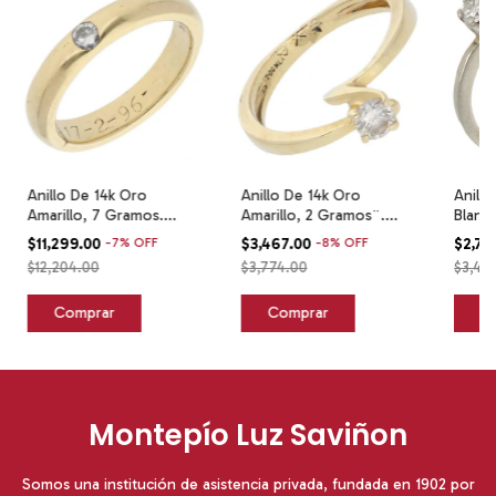
Anillo De 14k Oro
Anillo De 14k Oro
Anillo
Amarillo, 7 Gramos.
Amarillo, 2 Gramos¨.
Blanc
Amarillo 8
Amarillo 4.5
Oro 6
$11,299.00
-
7
%
OFF
$3,467.00
-
8
%
OFF
$2,71
$12,204.00
$3,774.00
$3,416
Montepío Luz Saviñon
Somos una institución de asistencia privada, fundada en 1902 por