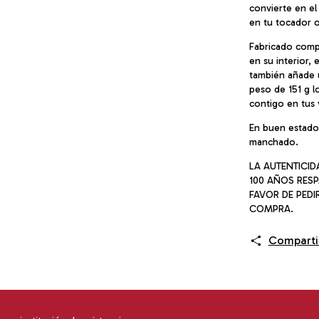
convierte en el
en tu tocador o
Fabricado comp
en su interior,
también añade u
peso de 151 g l
contigo en tus 
En buen estado,
manchado.
LA AUTENTICI
100 AÑOS RESP
FAVOR DE PEDI
COMPRA.
Comparti