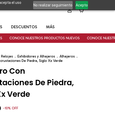
 acepta el uso
No realizar seguimiento
Acepto
0
S
DESCUENTOS
MÁS
ONOCE NUESTROS PRODUCTOS NUEVOS
CONOCE NUESTROS PR
 Relojes
.
Exhibidores y Alhajeros
.
Alhajeros
.
crustaciones De Piedra, Siglo Xx Verde
ro Con
taciones De Piedra,
Xx Verde
0
-
10
%
OFF