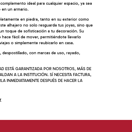
 complemento ideal para cualquier espacio, ya sea
 en un armario.
letamente en piedra, tanto en su exterior como
 este alhajero no solo resguarda tus joyas, sino que
n toque de sofisticación a tu decoración. Su
o hace fácil de mover, permitiéndote llevarlo
viajes o simplemente reubicarlo en casa.
 despostillado, con marcas de uso, rayado,
DAD ESTÁ GARANTIZADA POR NOSOTROS, MÁS DE
ALDAN A LA INSTITUCIÓN. SÍ NECESITA FACTURA,
RLA INMEDIATAMENTE DESPUÉS DE HACER LA
r