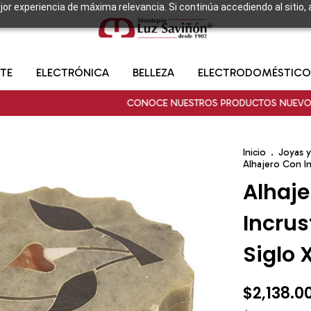
ejor experiencia de máxima relevancia. Si continúa accediendo al sitio,
TE
ELECTRÓNICA
BELLEZA
ELECTRODOMÉSTICO
CONOCE NUESTROS PRODUCTOS NUEVOS
C
Inicio
.
Joyas y
Alhajero Con In
Alhaje
Incrus
Siglo 
$2,138.0