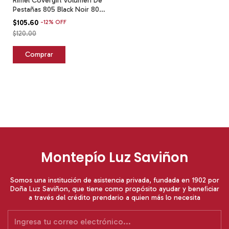
Rimel Covergirl Volumen De
Pestañas 805 Black Noir 805
Black Noir
$105.60
-
12
%
OFF
$120.00
Montepío Luz Saviñon
Somos una institución de asistencia privada, fundada en 1902 por
Doña Luz Saviñon, que tiene como propósito ayudar y beneﬁciar
a través del crédito prendario a quien más lo necesita