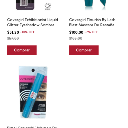
Covergirl Exhibitionist Liquid
Covergirl Flourish By Lash
Glitter Eyeshadow Sombra
Blast Mascara De Pestaña
Ojos 7 Mirage
810 Black Brown
$51.30
-
10
%
OFF
$100.00
-
7
%
OFF
$57.00
$108.00