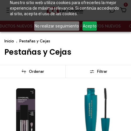
Nuestro sitio web utiliza cookies para ofrecerles la mejor
0
experiencia de máxima relevancia. Si continúa accediendo
al sitio, acepta el uso de las cookies.
No realizar seguimiento
Acepto
DUCTOS NUEVOS
CONOCE NUESTROS PRODUCTOS NUEVOS
C
Inicio
.
Pestañas y Cejas
Pestañas y Cejas
Ordenar
Filtrar