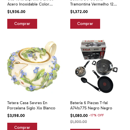
Acero Inoxidable Color
Tramontina Vermelho 12
Plateado
Piezas Color Negro
$1,936.00
$1,372.00
Tetera Casa Sevres En
Batería 6 Piezas T-fal
Porcelana Siglo Xix Blanco
A741s775 Negro Negro
$3,198.00
$1,080.00
-
17
%
OFF
$1,300.00