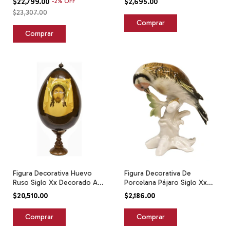
$22,799.00
-
2
%
OFF
$2,695.00
$23,307.00
Figura Decorativa Huevo
Figura Decorativa De
Ruso Siglo Xx Decorado A
Porcelana Pájaro Siglo Xx
Mano Y Oro Negro
De Karl Ens Blanco
$20,510.00
$2,186.00