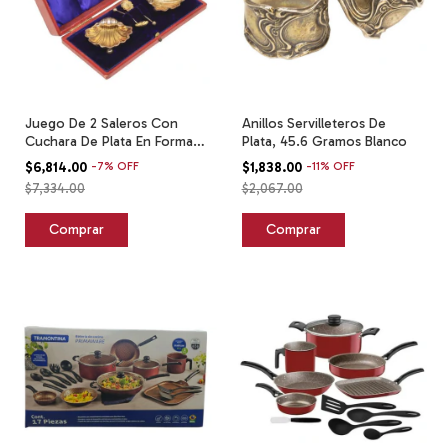
Juego De 2 Saleros Con
Anillos Servilleteros De
Cuchara De Plata En Forma
Plata, 45.6 Gramos Blanco
De Concha Blanco
$6,814.00
-
7
%
OFF
$1,838.00
-
11
%
OFF
$7,334.00
$2,067.00