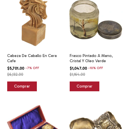
Cabeza De Caballo En Cera
Frasco Pintado A Mano,
Cafe
Cristal Y Oleo Verde
$5,701.00
-
7
%
OFF
$1,047.00
-
10
%
OFF
$6,132.00
$1,164.00