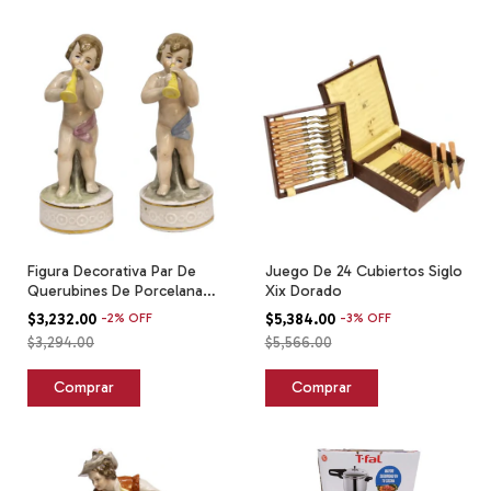
Figura Decorativa Par De
Juego De 24 Cubiertos Siglo
Querubines De Porcelana
Xix Dorado
Siglo Xx Crema
$3,232.00
-
2
%
OFF
$5,384.00
-
3
%
OFF
$3,294.00
$5,566.00