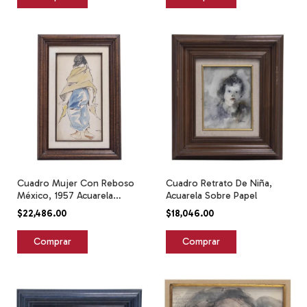
Cuadro Mujer Con Reboso
Cuadro Retrato De Niña,
México, 1957 Acuarela
Acuarela Sobre Papel
Sobre Papel Beige Café
$22,486.00
$18,046.00