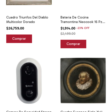
Cuadro Triunfos Del Diablo
Bateria De Cocina
Multicolor Dorado
Tramontina Neocook 16 Pzas
Negro
$26,759.00
$1,914.00
-
23
%
OFF
$2,499.00