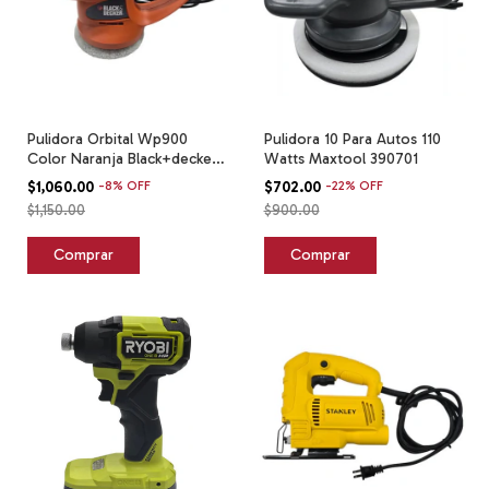
Pulidora Orbital Wp900
Pulidora 10 Para Autos 110
Color Naranja Black+decker
Watts Maxtool 390701
Naranja
$1,060.00
-
8
%
OFF
$702.00
-
22
%
OFF
$1,150.00
$900.00