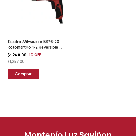
Taladro Milwaukee 5376-20
Rotomartillo 1/2 Reversible
Cable Rojo 60
$1,240.00
-
1
%
OFF
$1,257.00
Montepío Luz Saviñon