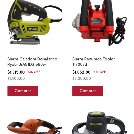
Sierra Caladora Doméstico
Sierra Ranurada Toolor
Ryobi Js481LG 580w
Tl7003d
$1,315.00
-
6
%
OFF
$1,852.00
-
7
%
OFF
$1,400.00
$2,000.00