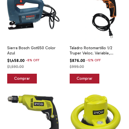
Sierra Bosch Gst650 Color
Taladro Rotomartillo 1/2
Azul
Truper Veloc. Variable,
Reversible Naranja 60 Hz
$1,458.00
-
8
%
OFF
$876.00
-
12
%
OFF
$1,590.00
$999.00