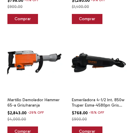
$798.00
-
11
%
OFF
$1,280.00
-
9
%
OFF
$900.00
$1,400.00
Martillo Demoledor Hammer
Esmeriladora 4-1/2 Int. 850w
65-a Gris/naranja
Truper Esma-4580pn Gris
Gris 60 Hz
$2,843.00
-
29
%
OFF
$768.00
-
15
%
OFF
$4,000.00
$900.00