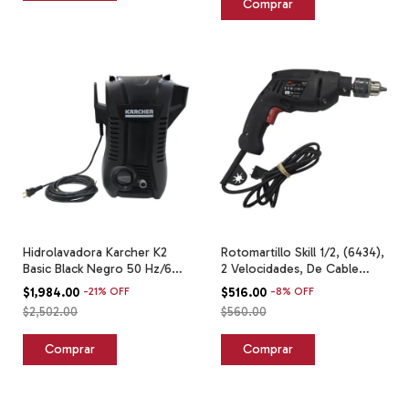
Hidrolavadora Karcher K2
Rotomartillo Skill 1/2, (6434),
Basic Black Negro 50 Hz/60
2 Velocidades, De Cable
Hz
Negro 50/60 Hz
$1,984.00
-
21
%
OFF
$516.00
-
8
%
OFF
$2,502.00
$560.00