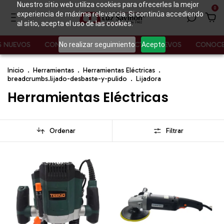
Nuestro sitio web utiliza cookies para ofrecerles la mejor
0
experiencia de máxima relevancia. Si continúa accediendo
al sitio, acepta el uso de las cookies.
No realizar seguimiento
Acepto
EVOS
CONOCE NUESTROS PRODUCTOS NUEVOS
CONOCE NUE
Inicio
.
Herramientas
.
Herramientas Eléctricas
.
breadcrumbs.lijado-desbaste-y-pulido
.
Lijadora
Herramientas Eléctricas
Ordenar
Filtrar