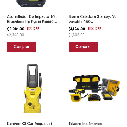
Atornillador De Impacto 1/4
Sierra Caladora Stanley, Vel.
Brushlees Hp Ryobi Psbid02
Variable 450w
Verde
$2,081.00
-
11
%
OFF
$1,144.00
-
18
%
OFF
$2,348.00
$1,402.00
Karcher K3 Car Acqua Jet
Taladro Inalámbrico