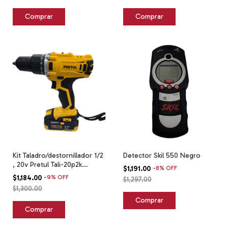
Kit Taladro/destornillador 1/2
Detector Skil 550 Negro
, 20v Pretul Tali-20p2k
$1,191.00
-
8
%
OFF
Amarillo
$1,184.00
-
9
%
OFF
$1,297.00
$1,300.00