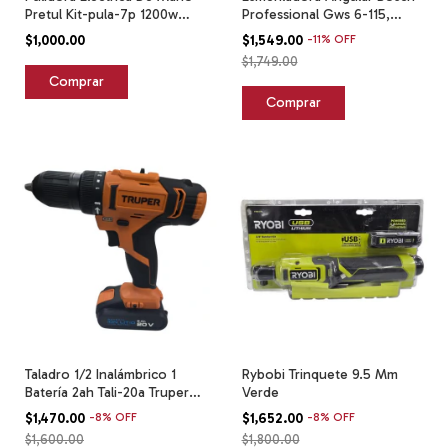
Pretul Kit-pula-7p 1200w
Professional Gws 6-115,
Amarillo
670w Azul
$1,000.00
$1,549.00
-
11
%
OFF
$1,749.00
Taladro 1/2 Inalámbrico 1
Rybobi Trinquete 9.5 Mm
Batería 2ah Tali-20a Truper
Verde
Naranja
$1,470.00
-
8
%
OFF
$1,652.00
-
8
%
OFF
$1,600.00
$1,800.00