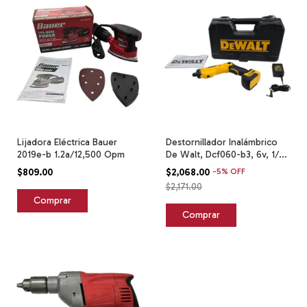
Lijadora Eléctrica Bauer
Destornillador Inalámbrico
2019e-b 1.2a/12,500 Opm
De Walt, Dcf060-b3, 6v, 1/4 ,
Est Amarillo
$809.00
$2,068.00
-
5
%
OFF
$2,171.00