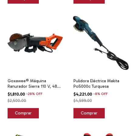
Goxawee® Máquina
Pulidora Eléctrica Makita
Ranurador Sierra 110 V, 4800
Po5000c Turquesa
W
$1,810.00
-
28
%
OFF
$4,221.00
-
8
%
OFF
$2,500.00
$4,599.00