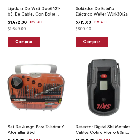
Lijadora De Walt Dwe6421-
Soldador De Estaño
b3, De Cable, Con Bolsa
Eléctrico Weller Wlirk3012a
Para Polvo Amarillo 50/60
$1,472.00
-
11
%
OFF
$715.00
-
11
%
OFF
Hz
$1,649.00
$800.00
Set De Juego Para Taladrar Y
Detector Digital Skil Metales
Atornillar B&d
Cables Cobre Hierro 50mm
551 Gris Y Negro