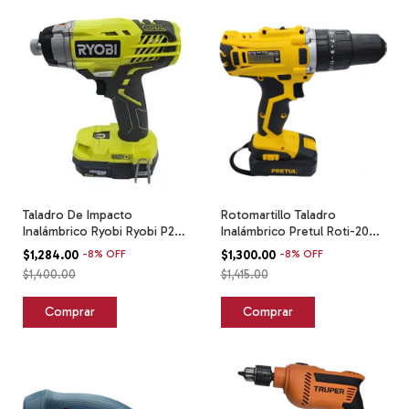
Taladro De Impacto
Rotomartillo Taladro
Inalámbrico Ryobi Ryobi P237
Inalámbrico Pretul Roti-20p2
Verde Lima Verde Lima
Amarillo
$1,284.00
-
8
%
OFF
$1,300.00
-
8
%
OFF
$1,400.00
$1,415.00