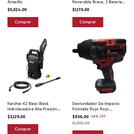
Amarillo
Reversible Brave, 2 Baterías,
Jgo Brocas Amarillo/negro
$5,024.00
$1,170.00
Karcher K2 Basic Black
Destonillador De Impacto
Hidrolavadora Alta Presión +
Pointekx Rojo Rojo
Car Kit Color Negro
50hz/60hz
$3,129.00
$936.00
-
28
%
OFF
Frecuencia 60
$1,300.00