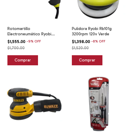
Rotomartillo
Pulidora Ryobi Rb101g
Electroneumático Ryobi
3200rpm 120v Verde
Zrd620h Verde Verde
$1,555.00
-
9
%
OFF
$1,398.00
-
8
%
OFF
$1,700.00
$1,520.00