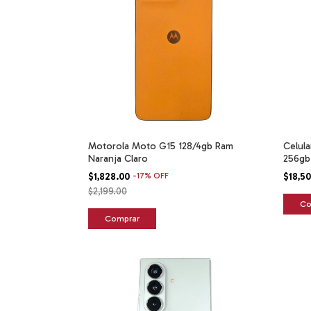
Motorola Moto G15 128/4gb Ram
Celula
Naranja Claro
256gb
$1,828.00
-
17
%
OFF
$18,5
$2,199.00