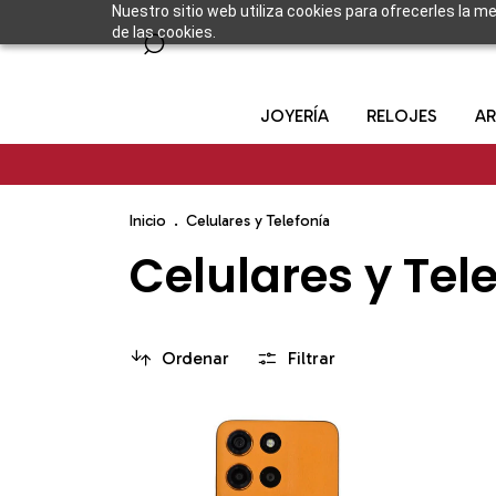
Nuestro sitio web utiliza cookies para ofrecerles la m
de las cookies.
JOYERÍA
RELOJES
AR
Inicio
.
Celulares y Telefonía
Celulares y Tel
Ordenar
Filtrar